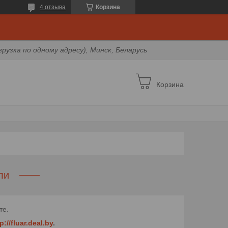
4 отзыва
Корзина
грузка по одному адресу), Минск, Беларусь
Корзина
ли
те.
p://fluar.deal.by
.