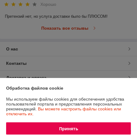
Хорошо
Претензий нет, но услуга доставки было бы ПЛЮСОМ!
Показать все отзывы
О нас
Контакты
Доставка и оплата
Обработка файлов cookie
График работы
Мы используем файлы cookies для обеспечения удобства
пользователей портала и предоставления персональных
Полная версия сайта
рекомендаций.
Вы можете настроить файлы cookies или
отключить их.
Политика обработки cookies
Принять
Сайт создан на платформе Deal.by