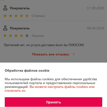
Покупатель
17.09.2020
Отлично
Покупатель
08.04.2019
Хорошо
Претензий нет, но услуга доставки было бы ПЛЮСОМ!
Показать все отзывы
Обработка файлов cookie
О нас
Мы используем файлы cookies для обеспечения удобства
Контакты
пользователей портала и предоставления персональных
рекомендаций.
Вы можете настроить файлы cookies или
отключить их.
Доставка и оплата
Принять
График работы