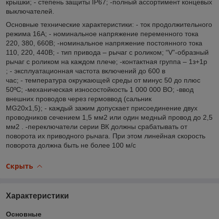
крышки; - степень защиты IP67; -полный ассортимент концевых
выключателей.
Основные технические характеристики: - ток продолжительного
режима 16А; - номинальное напряжение переменного тока
220, 380, 660В; -номинальное напряжение постоянного тока
110, 220, 440В; - тип привода – рычаг с роликом; “V”-образный
рычаг с роликом на каждом плече; -контактная группа – 1з+1р
; - эксплуатационная частота включений до 600 в
час; - температура окружающей среды от минус 50 до плюс
50ºС; -механическая износостойкость 1 000 000 ВО; -ввод
внешних проводов через гермоввод (сальник
МG20x1,5); - каждый зажим допускает присоединение двух
проводников сечением 1,5 мм2 или один медный провод до 2,5
мм2 . -переключатели серии ВК должны срабатывать от
поворота их приводного рычага. При этом линейная скорость
поворота должна быть не более 100 м/с
Скрыть
Характеристики
Основные