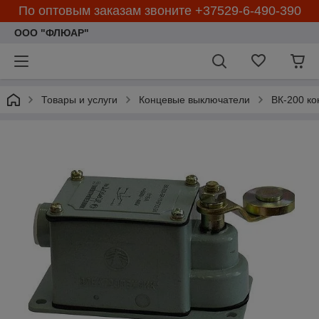
По оптовым заказам звоните +37529-6-490-390
ООО "ФЛЮАР"
Товары и услуги
Концевые выключатели
ВК-200 ко