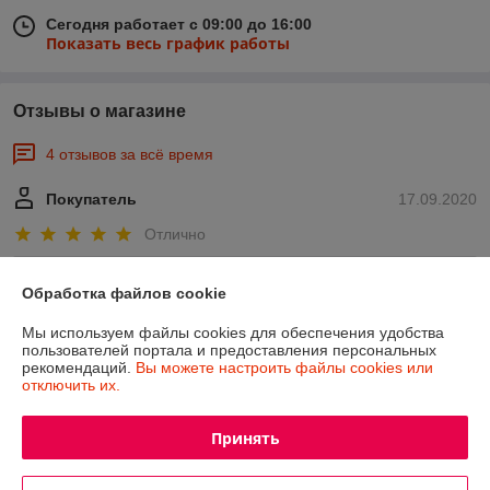
Сегодня работает с 09:00 до 16:00
Показать весь график работы
Отзывы о магазине
4 отзывов за всё время
Покупатель
17.09.2020
Отлично
Покупатель
08.04.2019
Обработка файлов cookie
Хорошо
Мы используем файлы cookies для обеспечения удобства
пользователей портала и предоставления персональных
рекомендаций.
Вы можете настроить файлы cookies или
Претензий нет, но услуга доставки было бы ПЛЮСОМ!
отключить их.
Показать все отзывы
Принять
О нас