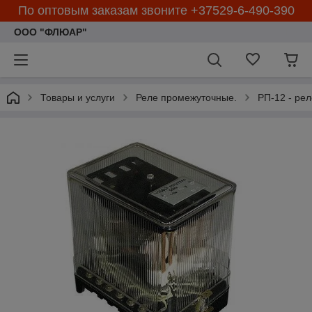
По оптовым заказам звоните +37529-6-490-390
ООО "ФЛЮАР"
Товары и услуги
Реле промежуточные.
РП-12 - ре