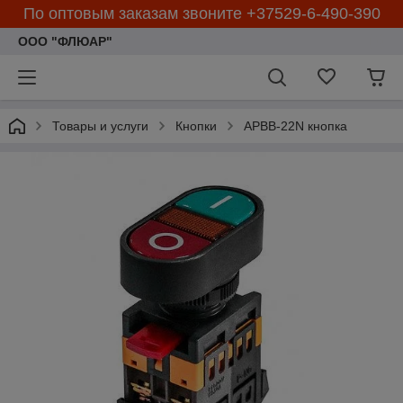
По оптовым заказам звоните +37529-6-490-390
ООО "ФЛЮАР"
Товары и услуги
Кнопки
APBB-22N кнопка